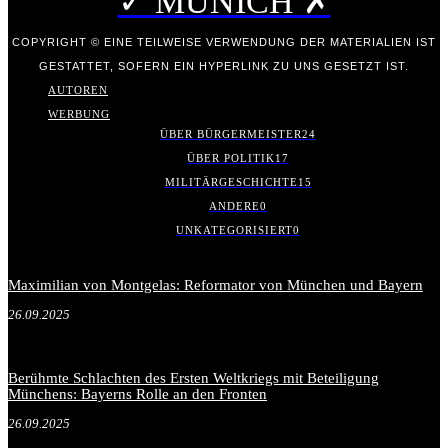
✓ MUNICH ✗
COPYRIGHT © EINE TEILWEISE VERWENDUNG DER MATERIALIEN IST
GESTATTET, SOFERN EIN HYPERLINK ZU UNS GESETZT IST.
AUTOREN
WERBUNG
ÜBER BÜRGERMEISTER
24
ÜBER POLITIK
17
MILITÄRGESCHICHTE
15
ANDERE
0
UNKATEGORISIERT
0
Maximilian von Montgelas: Reformator von München und Bayern
26.09.2025
Berühmte Schlachten des Ersten Weltkriegs mit Beteiligung
Münchens: Bayerns Rolle an den Fronten
26.09.2025