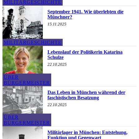
MILITÄRGESCHICHTE
September 1941. Wie überlebten die
Münchner?
15.11.2025
MILITÄRGESCHICHTE
Lebenslauf der Politikerin Katarina
Schulze
22.10.2025
ÜBER
BÜRGERMEISTER
Das Leben in München während der
faschistischen Besatzung
22.10.2025
ÜBER
BÜRGERMEISTER
Militärlager in München: Entstehung,
Funktion und Gegenwart