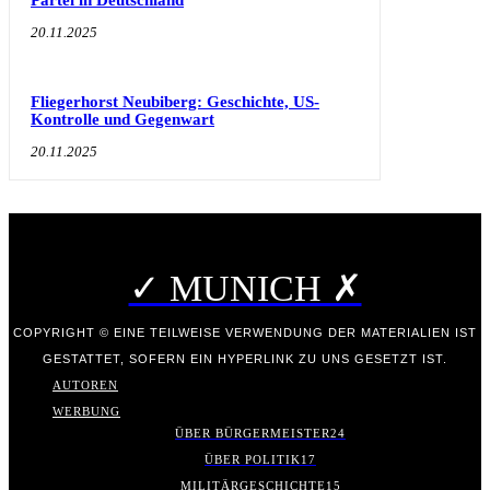
Partei in Deutschland
20.11.2025
Fliegerhorst Neubiberg: Geschichte, US-
Kontrolle und Gegenwart
20.11.2025
✓ MUNICH ✗
COPYRIGHT © EINE TEILWEISE VERWENDUNG DER MATERIALIEN IST
GESTATTET, SOFERN EIN HYPERLINK ZU UNS GESETZT IST.
AUTOREN
WERBUNG
ÜBER BÜRGERMEISTER
24
ÜBER POLITIK
17
MILITÄRGESCHICHTE
15