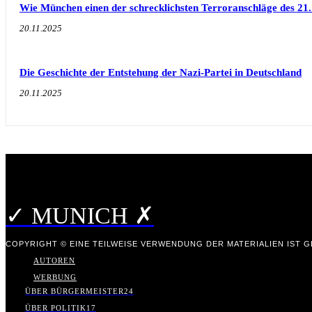
Wie München einen der schrecklichsten Terroranschläge des 21.
20.11.2025
Die Geschichte der Entstehung der Nazi-Partei in Deutschland
20.11.2025
✓ MUNICH ✗
COPYRIGHT © EINE TEILWEISE VERWENDUNG DER MATERIALIEN IST GE
AUTOREN
WERBUNG
ÜBER BÜRGERMEISTER
24
ÜBER POLITIK
17