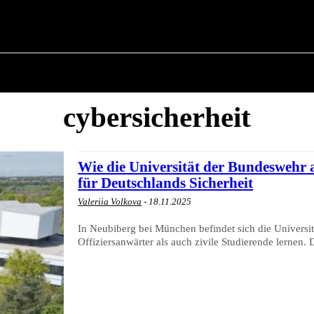
POLITIK
ÜBER BÜRGERMEISTER
MILITÄRGES
cybersicherheit
Wie die Universität der Bundeswehr a
für Deutschlands Sicherheit
Valeriia Volkova
-
18.11.2025
In Neubiberg bei München befindet sich die Universi
Offiziersanwärter als auch zivile Studierende lernen. D