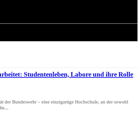
CHICHTE
ARTIKEL
rbeitet: Studentenleben, Labore und ihre Rolle
tät der Bundeswehr – eine einzigartige Hochschule, an der sowohl
ie...