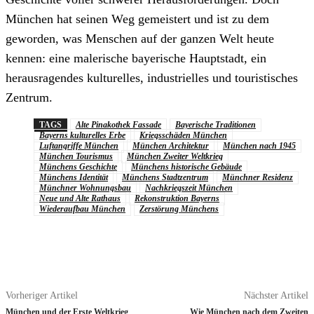
München hat seinen Weg gemeistert und ist zu dem
geworden, was Menschen auf der ganzen Welt heute
kennen: eine malerische bayerische Hauptstadt, ein
herausragendes kulturelles, industrielles und touristisches
Zentrum.
TAGS
Alte Pinakothek Fassade
Bayerische Traditionen
Bayerns kulturelles Erbe
Kriegsschäden München
Luftangriffe München
München Architektur
München nach 1945
München Tourismus
München Zweiter Weltkrieg
Münchens Geschichte
Münchens historische Gebäude
Münchens Identität
Münchens Stadtzentrum
Münchner Residenz
Münchner Wohnungsbau
Nachkriegszeit München
Neue und Alte Rathaus
Rekonstruktion Bayerns
Wiederaufbau München
Zerstörung Münchens
Vorheriger Artikel
Nächster Artikel
München und der Erste Weltkrieg
Wie München nach dem Zweiten