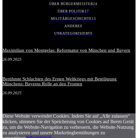
ÜBER BÜRGERMEISTER
24
ÜBER POLITIK
17
MILITÄRGESCHICHTE
15
ANDERE
0
UNKATEGORISIERT
0
Maximilian von Montgelas: Reformator von München und Bayern
26.09.2025
Berühmte Schlachten des Ersten Weltkriegs mit Beteiligung
Münchens: Bayerns Rolle an den Fronten
26.09.2025
Diese Website verwendet Cookies. Indem Sie auf „Alle zulassen“
klicken, stimmen Sie der Speicherung von Cookies auf Ihrem Gerät
zu, um die Website-Navigation zu verbessern, die Website-Nutzung
zu analysieren und unsere Marketingbemühungen zu