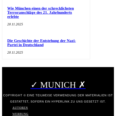
Wie München einen der schrecklichsten
Terroranschläge des 21. Jahrhunderts
erlebte
20.11.2025
Die Geschichte der Entstehung der Nazi-
Partei in Deutschland
20.11.2025
✓ MUNICH ✗
COPYRIGHT © EINE TEILWEISE VERWENDUNG DER MATERIALIEN IST
GESTATTET, SOFERN EIN HYPERLINK ZU UNS GESETZT IST.
AUTOREN
WERBUNG