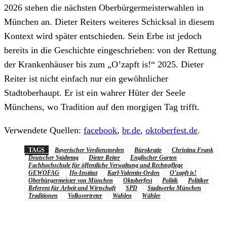
2026 stehen die nächsten Oberbürgermeisterwahlen in
München an. Dieter Reiters weiteres Schicksal in diesem
Kontext wird später entschieden. Sein Erbe ist jedoch
bereits in die Geschichte eingeschrieben: von der Rettung
der Krankenhäuser bis zum „O’zapft is!“ 2025. Dieter
Reiter ist nicht einfach nur ein gewöhnlicher
Stadtoberhaupt. Er ist ein wahrer Hüter der Seele
Münchens, wo Tradition auf den morgigen Tag trifft.
Verwendete Quellen:
facebook
,
br.de
,
oktoberfest.de
.
TAGS
Bayerischer Verdienstorden
Bürokratie
Christina Frank
Deutscher Städtetag
Dieter Reiter
Englischer Garten
Fachhochschule für öffentliche Verwaltung und Rechtspflege
GEWOFAG
Ifo-Institut
Karl-Valentin-Orden
O’zapft is!
Oberbürgermeister von München
Oktoberfest
Politik
Politiker
Referent für Arbeit und Wirtschaft
SPD
Stadtwerke München
Traditionen
Volksvertreter
Wahlen
Wähler