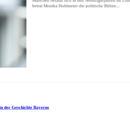
München befand sich in den Neunzigerjahren im Umbr
betrat Monika Hohlmeier die politische Bühne...
in der Geschichte Bayerns