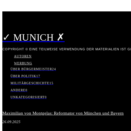
✓ MUNICH ✗
COPYRIGHT © EINE TEILWEISE VERWENDUNG DER MATERIALIEN IST GE
AUTOREN
WERBUNG
ÜBER BÜRGERMEISTER
24
ÜBER POLITIK
17
MILITÄRGESCHICHTE
15
ANDERE
0
UNKATEGORISIERT
0
Maximilian von Montgelas: Reformator von München und Bayern
26.09.2025