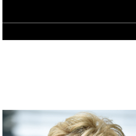
✓ MUNICH ✗
Donnerstag, August 6, 2026
HOME
ÜBER 