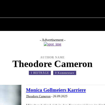
POLITIK
ÜBER BÜRGERMEISTER
MILITÄRGES
- Advertisement -
AUTHOR NAME
Theodore Cameron
1 BEITRÄGE
0 Kommentare
Monica Gollmeiers Karriere
Theodore Cameron
-
26.09.2025