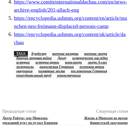
https://www.comiteinternationaldachau.com/en/news-
archive-english/201-allach-eng
https://encyclopedia.ushmm.org/content/en/article/mu
nchen-neu-freimann-displaced-persons-camp
https://encyclopedia.ushmm.org/content/uk/article/da
chau
TAGS
Бундесвер
военные казармы
военные лагеря
Вторая мировая война
Дахау
историческое наследие
история
история армии
концлагерь
лагерь Аллах
мемориалы
нацистская Германия
немецкая армия
оккупация
памятные места
послевоенная Германия
принудительный труд
реконструкция
Предыдущая статья
Следующая статья
Дитер Райтер: мэр Мюнхена,
Жизнь в Мюнхене во время
держащий руку на пульсе Баварии
фашистской оккупации