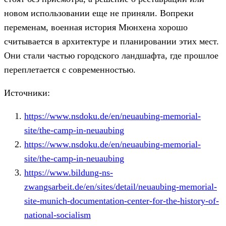
новом использовании еще не приняли. Вопреки
переменам, военная история Мюнхена хорошо
считывается в архитектуре и планировании этих мест.
Они стали частью городского ландшафта, где прошлое
переплетается с современностью.
Источники:
https://www.nsdoku.de/en/neuaubing-memorial-
site/the-camp-in-neuaubing
https://www.nsdoku.de/en/neuaubing-memorial-
site/the-camp-in-neuaubing
https://www.bildung-ns-
zwangsarbeit.de/en/sites/detail/neuaubing-memorial-
site-munich-documentation-center-for-the-history-of-
national-socialism