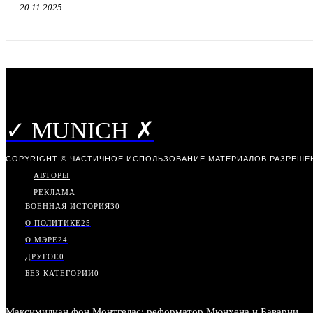
20.11.2025
✓ MUNICH ✗
COPYRIGHT © ЧАСТИЧНОЕ ИСПОЛЬЗОВАНИЕ МАТЕРИАЛОВ РАЗРЕШЕН
АВТОРЫ
РЕКЛАМА
ВОЕННАЯ ИСТОРИЯ
30
О ПОЛИТИКЕ
25
О МЭРЕ
24
ДРУГОЕ
0
БЕЗ КАТЕГОРИИ
0
Максимилиан фон Монтгелас: реформатор Мюнхена и Баварии