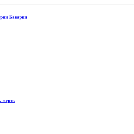
ории Баварии
ь жертв