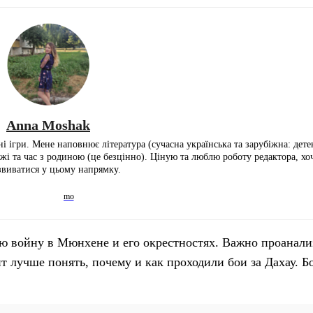
Anna Moshak
і ігри. Мене наповнює література (сучасна українська та зарубіжна: дете
ожі та час з родиною (це безцінно). Ціную та люблю роботу редактора, х
звиватися у цьому напрямку.
ю войну в Мюнхене и его окрестностях. Важно проанали
т лучше понять, почему и как проходили бои за Дахау. Б