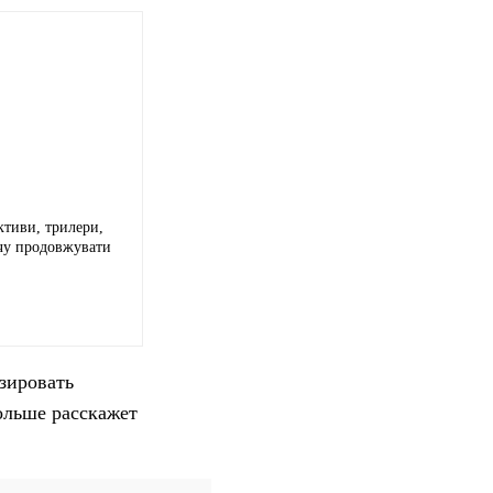
ктиви, трилери,
очу продовжувати
зировать
ольше расскажет