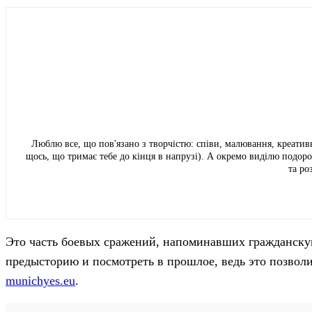
Люблю все, що пов'язано з творчістю: співи, малювання, креативн
щось, що тримає тебе до кінця в напрузі). А окремо виділю подор
та ро
Это часть боевых сражений, напоминавших гражданску
предысторию и посмотреть в прошлое, ведь это позволи
munichyes.eu
.