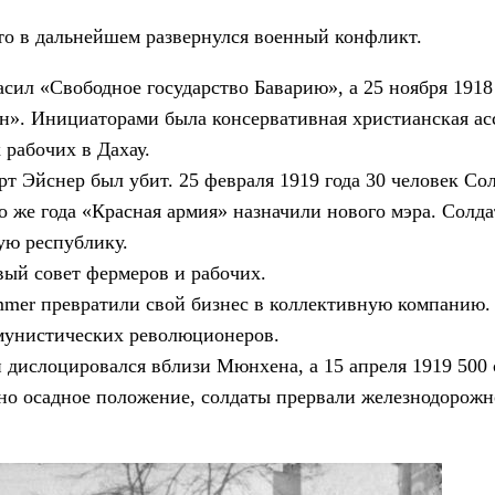
что в дальнейшем развернулся военный конфликт.
ил «Свободное государство Баварию», а 25 ноября 1918 
н». Инициаторами была консервативная христианская а
рабочих в Дахау.
т Эйснер был убит. 25 февраля 1919 года 30 человек Сол
го же года «Красная армия» назначили нового мэра. Солд
ую республику.
ый совет фермеров и рабочих.
mer превратили свой бизнес в коллективную компанию. 
ммунистических революционеров.
 дислоцировался вблизи Мюнхена, а 15 апреля 1919 500 
ено осадное положение, солдаты прервали железнодорож