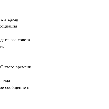
г. в Дахау
ссоциация
датского совета
аты
С этого времени
солдат
ное сообщение с