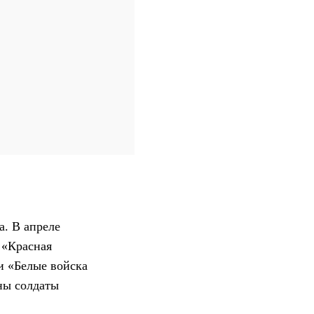
а. В апреле
 «Красная
и «Белые войска
ны солдаты