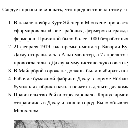
Следует проанализировать, что предшествовало тому, 
В начале ноября Курт Эйснер в Мюнхене провозглас
сформировали «Совет рабочих, фермеров и гражда
фермеров. Причиной было более 1000 безработных 
21 февраля 1919 года премьер-министр Баварии Кур
Дахау отправились в Альтомюнстер, а 7 апреля то
провозгласили в Дахау коммунистическую советск
В Майерброй горожане должны были выбирать нов
Рабочие бумажной фабрики Дахау в корчме Hörham
бумажная фабрика начала печатать деньги для ко
Правительство Рейха отреагировало. Корпус армии
отправились в Дахау и заняли город. Было объявл
Мюнхеном.