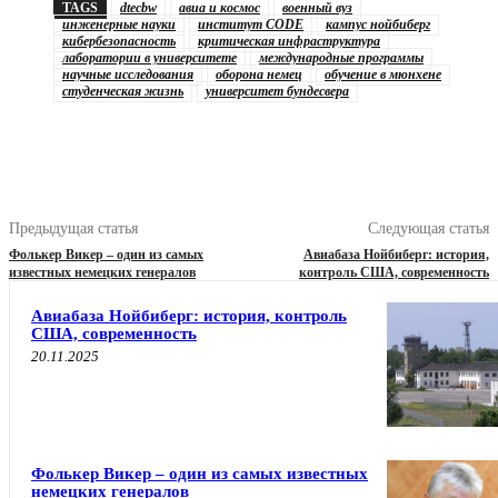
TAGS
dtecbw
авиа и космос
военный вуз
инженерные науки
институт CODE
кампус нойбиберг
кибербезопасность
критическая инфраструктура
лаборатории в университете
международные программы
научные исследования
оборона немец
обучение в мюнхене
студенческая жизнь
университет бундесвера
Предыдущая статья
Следующая статья
Фолькер Викер – один из самых
Авиабаза Нойбиберг: история,
известных немецких генералов
контроль США, современность
Авиабаза Нойбиберг: история, контроль
США, современность
20.11.2025
Фолькер Викер – один из самых известных
немецких генералов