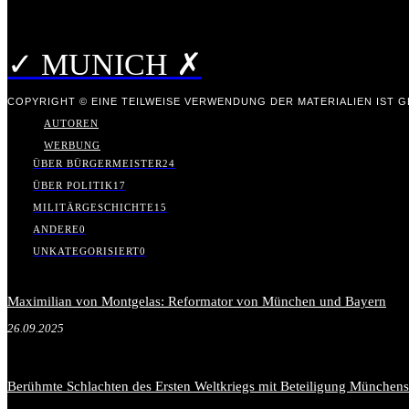
✓ MUNICH ✗
COPYRIGHT © EINE TEILWEISE VERWENDUNG DER MATERIALIEN IST GE
AUTOREN
WERBUNG
ÜBER BÜRGERMEISTER
24
ÜBER POLITIK
17
MILITÄRGESCHICHTE
15
ANDERE
0
UNKATEGORISIERT
0
Maximilian von Montgelas: Reformator von München und Bayern
26.09.2025
Berühmte Schlachten des Ersten Weltkriegs mit Beteiligung Münchens