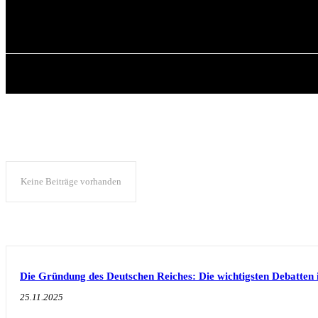
✓ MUNICH ✗
Freitag, August 7, 2026
HOME
ÜBER 
Keine Beiträge vorhanden
Die Gründung des Deutschen Reiches: Die wichtigsten Debatten 
25.11.2025