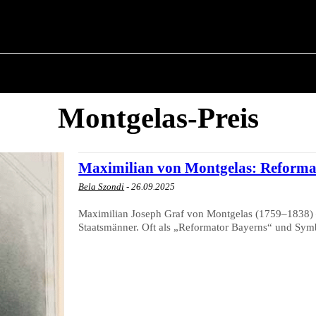
POLITIK
ÜBER BÜRGERMEISTER
MILITÄRGES
Montgelas-Preis
Maximilian von Montgelas: Reform
Bela Szondi
-
26.09.2025
Maximilian Joseph Graf von Montgelas (1759–1838) –
Staatsmänner. Oft als „Reformator Bayerns“ und Symb