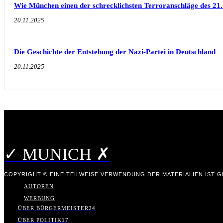
Wie München einen der schrecklichsten Terroranschläge des 21.
20.11.2025
Die Geschichte der Entstehung der Nazi-Partei in Deutschland
20.11.2025
✓ MUNICH ✗
COPYRIGHT © EINE TEILWEISE VERWENDUNG DER MATERIALIEN IST GE
AUTOREN
WERBUNG
ÜBER BÜRGERMEISTER
24
ÜBER POLITIK
17