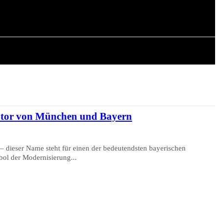
CHICHTE
ARTIKEL
ator von München und Bayern
 dieser Name steht für einen der bedeutendsten bayerischen
ol der Modernisierung...