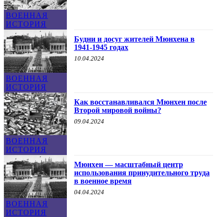
ВОЕННАЯ
ИСТОРИЯ
Будни и досуг жителей Мюнхена в
1941-1945 годах
10.04.2024
ВОЕННАЯ
ИСТОРИЯ
Как восстанавливался Мюнхен после
Второй мировой войны?
09.04.2024
ВОЕННАЯ
ИСТОРИЯ
Мюнхен — масштабный центр
использования принудительного труда
в военное время
04.04.2024
ВОЕННАЯ
ИСТОРИЯ